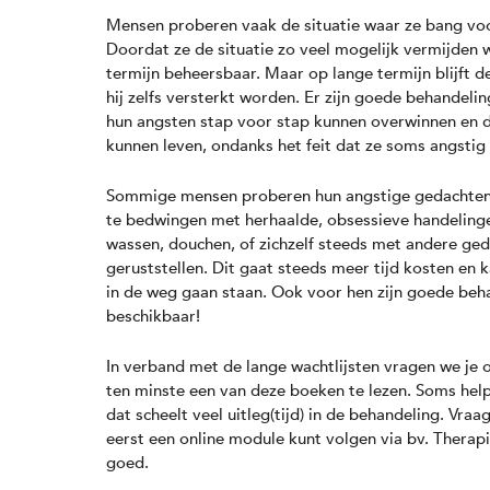
Mensen proberen vaak de situatie waar ze bang voor
Doordat ze de situatie zo veel mogelijk vermijden 
termijn beheersbaar. Maar op lange termijn blijft d
hij zelfs versterkt worden. Er zijn goede behande
hun angsten stap voor stap kunnen overwinnen en d
kunnen leven, ondanks het feit dat ze soms angstig 
Sommige mensen proberen hun angstige gedachten (
te bedwingen met herhaalde, obsessieve handeling
wassen, douchen, of zichzelf steeds met andere ge
geruststellen. Dit gaat steeds meer tijd kosten en 
in de weg gaan staan. Ook voor hen zijn goede be
beschikbaar!
In verband met de lange wachtlijsten vragen we je
ten minste een van deze boeken te lezen. Soms helpt
dat scheelt veel uitleg(tijd) in de behandeling. Vraag
eerst een online module kunt volgen via bv. Therap
goed.