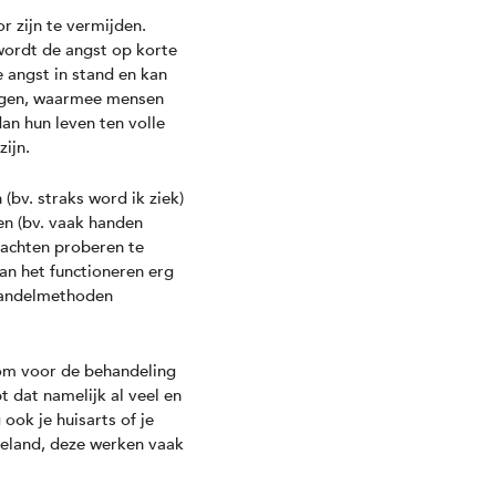
 zijn te vermijden.
wordt de angst op korte
e angst in stand en kan
lingen, waarmee mensen
an hun leven ten volle
zijn.
bv. straks word ik ziek)
en (bv. vaak handen
dachten proberen te
kan het functioneren erg
handelmethoden
 om voor de behandeling
 dat namelijk al veel en
 ook je huisarts of je
ieland, deze werken vaak