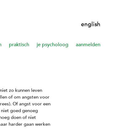
english
n
praktisch
je psycholoog
aanmelden
niet zo kunnen leven
llen of om angsten voor
vrees). Of angst voor een
f niet goed genoeg
noeg doen of niet
maar harder gaan werken