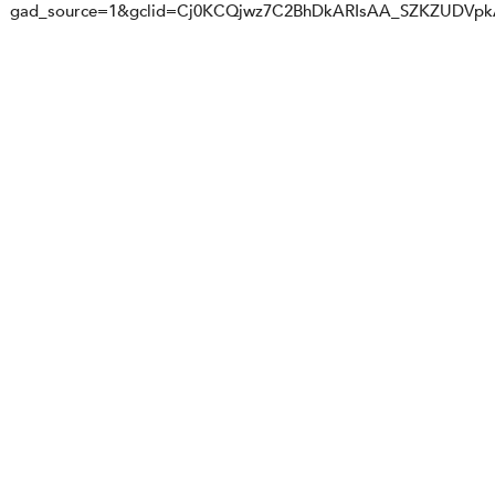
gad_source=1&gclid=Cj0KCQjwz7C2BhDkARIsAA_SZKZUDVp